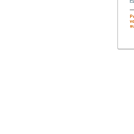
Po
P
v
au