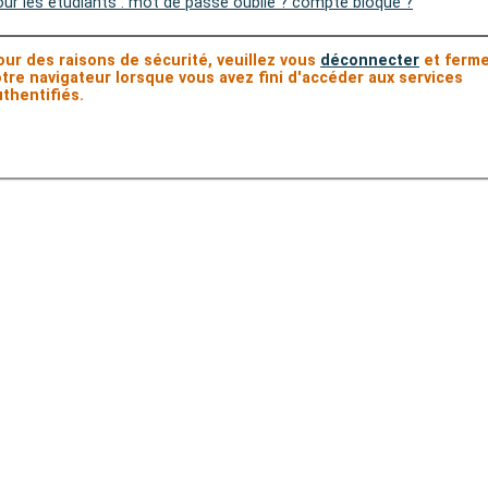
ur les étudiants : mot de passe oublié ? compte bloqué ?
our des raisons de sécurité, veuillez vous
déconnecter
et ferm
otre navigateur lorsque vous avez fini d'accéder aux services
thentifiés.